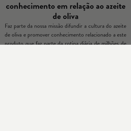
conhecimento em relação ao azeite
de oliva
Faz parte da nossa missão difundir a cultura do azeite
de oliva e promover conhecimento relacionado a este
produto que faz parte da rotina diária de milhões de
pessoas em todo mundo. Também buscamos mostrar
que é possível escolher opções saudáveis e saborosas
que, além disso, são sustentáveis para o planeta e
responsáveis com o meio ambiente.
Artigos