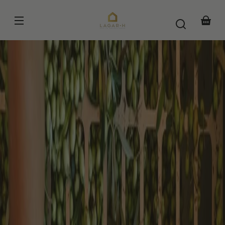
Pular
para o
conteúdo
Cesta