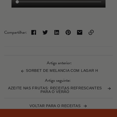
Compartilhar:
Link
copiado
para
a
área
Artigo anterior:
de
SORBET DE MELANCIA COM LAGAR H
transferência
Artigo seguinte:
AZEITE NAS FRUTAS: RECEITAS REFRESCANTES
PARA O VERÃO
VOLTAR PARA O RECEITAS