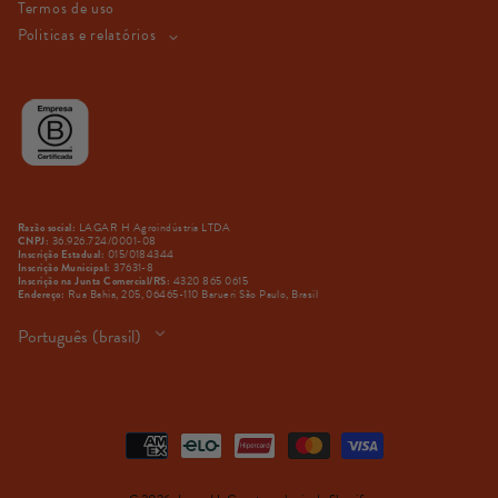
Termos de uso
Politicas e relatórios
LAGAR H Agroindústria LTDA
Razão social:
36.926.724/0001-08
CNPJ:
015/0184344
Inscrição Estadual:
37631-8
Inscrição Municipal:
4320 865 0615
Inscrição na Junta Comercial/RS:
Rua Bahia, 205, 06465-110 Barueri São Paulo, Brasil
Endereço:
Idioma
Português (brasil)