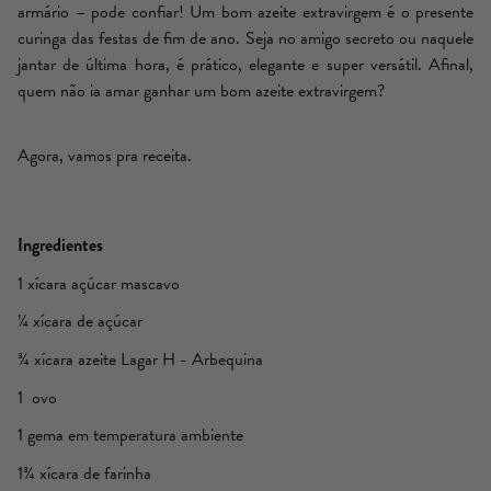
armário – pode confiar! Um bom azeite extravirgem é o presente
curinga das festas de fim de ano. Seja no amigo secreto ou naquele
jantar de última hora, é prático, elegante e super versátil. Afinal,
quem não ia amar ganhar um bom azeite extravirgem?
Agora, vamos pra receita.
Ingredientes
1 xícara açúcar mascavo
¼ xícara de açúcar
¾ xícara azeite Lagar H - Arbequina
1 ovo
1 gema em temperatura ambiente
1¾ xícara de farinha