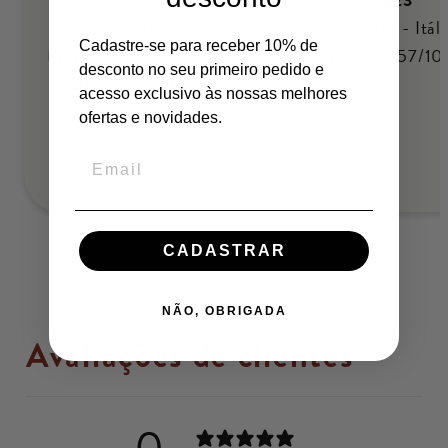
Itália
Finalista - Itál
Cadastre-se para receber 10% de
Prêmio tapete vermelho
nota 96,57/10
desconto no seu primeiro pedido e
melhor frasco intenso
acesso exclusivo às nossas melhores
nota 97,57/100
ofertas e novidades.
CADASTRAR
NÃO, OBRIGADA
Avaliações de clientes