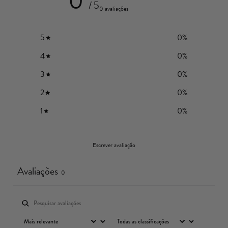
0
/ 5
0 avaliações
5
0
%
4
0
%
3
0
%
2
0
%
1
0
%
Escrever avaliação
Avaliações
0