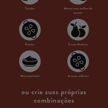
Saladas
Massas com molhos de
tomate
Risotos
Frutas Maduras
Maioneses/aioli
Arrozes caldosos
ou crie suas próprias
combinações