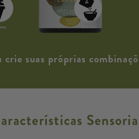
etes
Granolas
u crie suas próprias combinaçõ
aracterísticas Sensoria