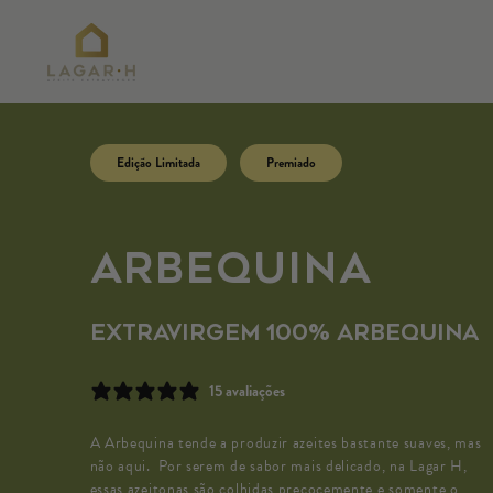
Pular
para o
conteúdo
Pular para
as
nformações
Edição Limitada
Premiado
do produto
Arbequina
Extravirgem 100% Arbequina
15 avaliações
A Arbequina tende a produzir azeites bastante suaves, mas
não aqui. Por serem de sabor mais delicado, na Lagar H,
essas azeitonas são colhidas precocemente e somente o