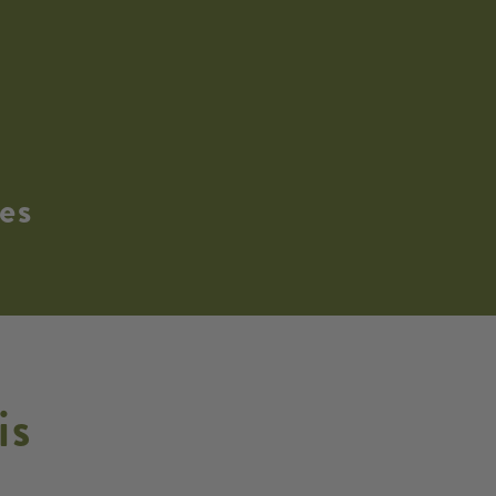
es
is