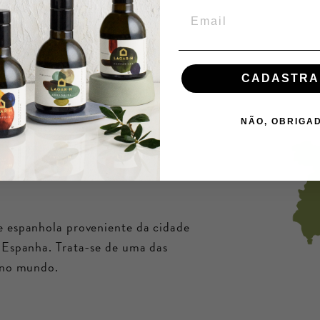
CADASTRA
ona
NÃO, OBRIGA
 espanhola proveniente da cidade
 Espanha. Trata-se de uma das
 no mundo.