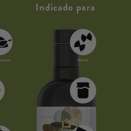
Indicado para
brancas
Massas
Compotas doces