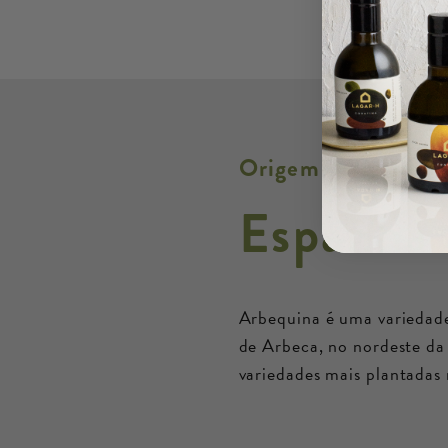
Origem desta azeit
Espanha
Arbequina é uma variedade
de Arbeca, no nordeste da
variedades mais plantadas