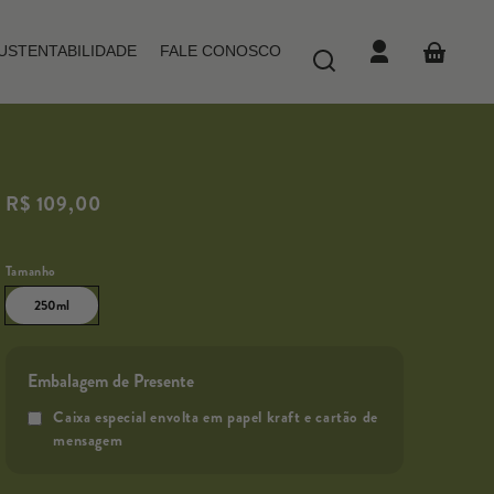
USTENTABILIDADE
FALE CONOSCO
Fazer
Cesta
login
Preço
R$ 109,00
normal
Preço
/
unitário
por
Tamanho
250ml
Embalagem de Presente
Caixa especial envolta em papel kraft e cartão de
mensagem