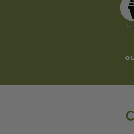
Sorv
o
C