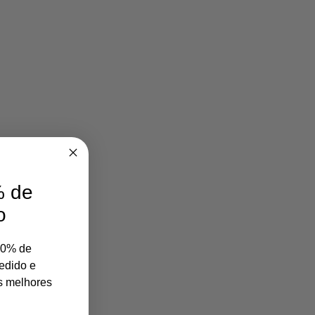
 de
o
10% de
edido e
s melhores