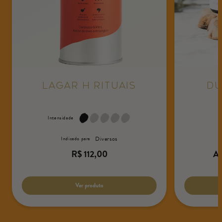
Lagar H Rituais
Du
Intensidade
I
Diversos
Indicado para
Preço
Pr
R$ 112,00
A 
normal
no
Preço
Pre
/
/
unitário
por
uni
po
Ver produto