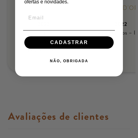
ofertas e novidades.
LODO GUIDE
LEONE D'O
2023
2022
Itália
Selecionados – It
Finalista
CADASTRAR
nota 96,75/10
NÃO, OBRIGADA
Avaliações de clientes