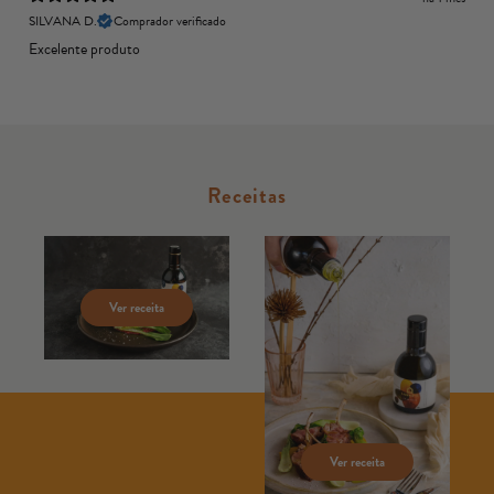
SILVANA D.
Comprador verificado
Excelente produto
Receitas
Ver receita
Ver receita