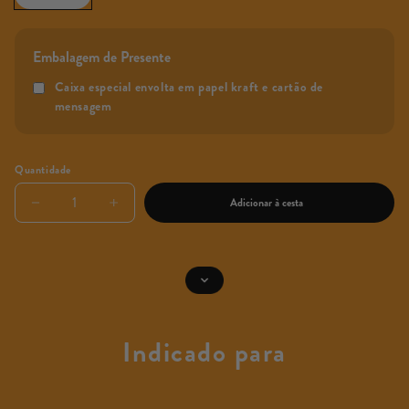
Embalagem de Presente
Caixa especial envolta em papel kraft e cartão de
mensagem
Quantidade
Adicionar à cesta
Diminuir
Aumentar
a
a
quantidade
quantidade
de
de
Frantoio
Frantoio
Indicado para