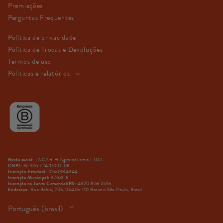
Premiações
Perguntas Frequentes
Política de privacidade
Política de Trocas e Devoluções
Termos de uso
Politicas e relatórios
LAGAR H Agroindústria LTDA
Razão social:
36.926.724/0001-08
CNPJ:
015/0184344
Inscrição Estadual:
37631-8
Inscrição Municipal:
4320 865 0615
Inscrição na Junta Comercial/RS:
Rua Bahia, 205, 06465-110 Barueri São Paulo, Brasil
Endereço:
Idioma
Português (brasil)