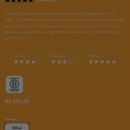
Varietal que rende um azeite muito versátil e elegante. Aqui na
Lagar H, colhemos as azeitonas no ponto certo para elaborar azeites
em quantidade limitada que lembram um dia de sol: bem frescos,
delicados, equilibrados e harmônicos e com alta concentração de
polifenóis.
Frutado
Amargor
Picância
Preço
R$ 109,00
normal
Preço
/
unitário
por
Tamanho
250ml