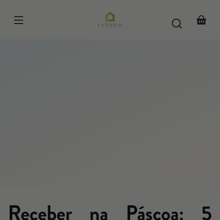
Skip to
content
Your
basket
Receber na Páscoa: 5