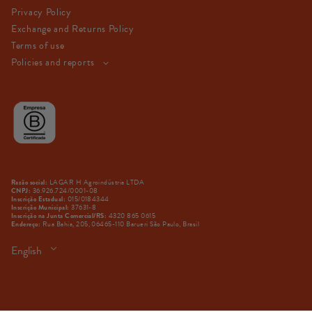
Privacy Policy
Exchange and Returns Policy
Terms of use
Policies and reports
LAGAR H Agroindústria LTDA
Razão social:
36.926.724/0001-08
CNPJ:
015/0184344
Inscrição Estadual:
37631-8
Inscrição Municipal:
4320 865 0615
Inscrição na Junta Comercial/RS:
Rua Bahia, 205, 06465-110 Barueri São Paulo, Brasil
Endereço:
Language
English