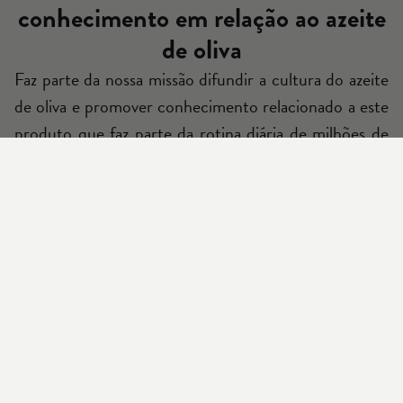
conhecimento em relação ao azeite
de oliva
Faz parte da nossa missão difundir a cultura do azeite
de oliva e promover conhecimento relacionado a este
produto que faz parte da rotina diária de milhões de
pessoas em todo mundo. Também buscamos mostrar
que é possível escolher opções saudáveis e saborosas
que, além disso, são sustentáveis para o planeta e
responsáveis com o meio ambiente.
Articles