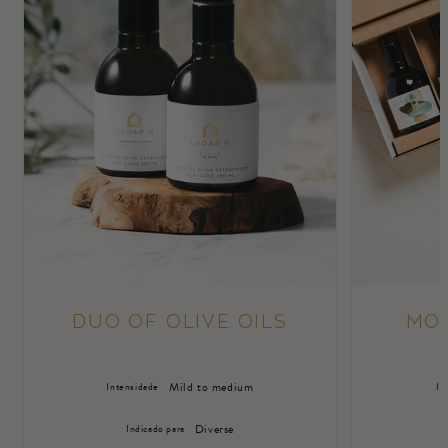
Duo of Olive Oils
Mon
Mild to medium
Intensidade
In
Diverse
Indicado para