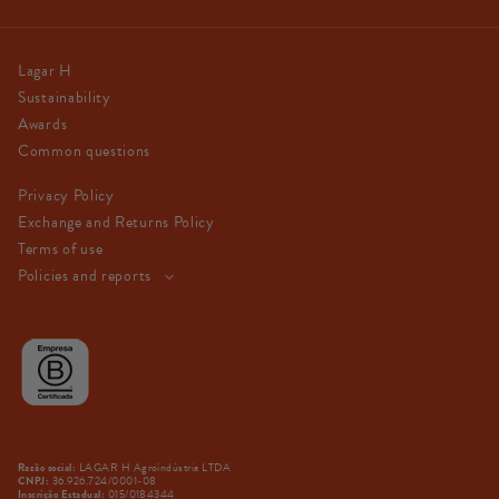
Lagar H
Sustainability
Awards
Common questions
Privacy Policy
Exchange and Returns Policy
Terms of use
Policies and reports
LAGAR H Agroindústria LTDA
Razão social:
36.926.724/0001-08
CNPJ:
015/0184344
Inscrição Estadual: