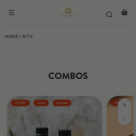
Skip to
content
Your
basket
HOME
KITS
COMBOS
10% OFF
combo
Premiado
>10%OFF