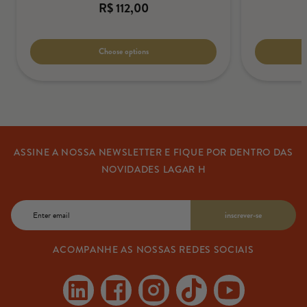
Regular
R$ 112,00
price
Unit
/
price
per
Choose options
ASSINE A NOSSA NEWSLETTER E FIQUE POR DENTRO DAS
NOVIDADES LAGAR H
Email
inscrever-se
ACOMPANHE AS NOSSAS REDES SOCIAIS
Linkedin
Facebook
Instagram
TikTok
YouTube