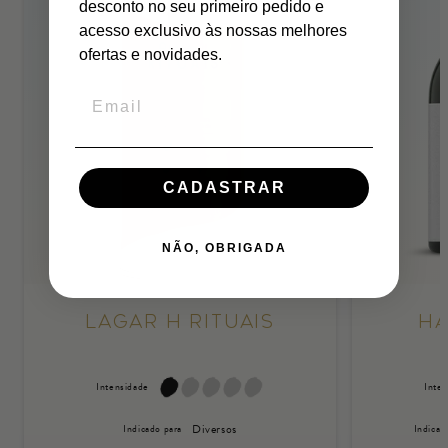
desconto no seu primeiro pedido e
acesso exclusivo às nossas melhores
ofertas e novidades.
CADASTRAR
NÃO, OBRIGADA
Lagar H Rituais
Ha
Intensidade
Inte
Diversos
Indicado para
Indicad