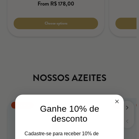
Regular
From R$ 178,00
price
Unit
/
price
per
Choose options
NOSSOS AZEITES
Lançamento
Bestseller
Ganhe 10% de
desconto
Cadastre-se para receber 10% de